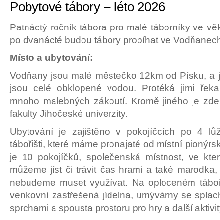
Pobytové tábory – léto 2026
Patnáctý ročník tábora pro malé táborníky ve věku
po dvanácté budou tábory probíhat ve Vodňanech
Místo a ubytování:
Vodňany jsou malé městečko 12km od Písku, a 
jsou celé obklopené vodou. Protéká jimi řeka
mnoho malebných zákoutí. Kromě jiného je zd
fakulty Jihočeské univerzity.
Ubytování je zajištěno v pokojíčcích po 4 l
tábořišti, které máme pronajaté od místní pionýrs
je 10 pokojíčků, společenská místnost, ve kte
můžeme jíst či trávit čas hrami a také marodka,
nebudeme muset využívat. Na oploceném táboři
venkovní zastřešená jídelna, umývárny se spla
sprchami a spousta prostoru pro hry a další aktivit