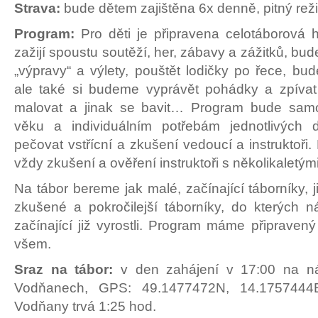
Strava:
bude dětem zajištěna 6x denně, pitný rež
Program:
Pro děti je připravena celotáborová hr
zažijí spoustu soutěží, her, zábavy a zážitků, bu
„výpravy“ a výlety, pouštět lodičky po řece, bu
ale také si budeme vyprávět pohádky a zpívat 
malovat a jinak se bavit… Program bude sam
věku a individuálním potřebám jednotlivých 
pečovat vstřícní a zkušení vedoucí a instruktoři.
vždy zkušení a ověření instruktoři s několikaletý
Na tábor bereme jak malé, začínající táborníky, j
zkušené a pokročilejší táborníky, do kterých 
začínající již vyrostli. Program máme připraven
všem.
Sraz na tábor:
v den zahájení v 17:00 na n
Vodňanech, GPS: 49.1477472N, 14.1757444
Vodňany trvá 1:25 hod.