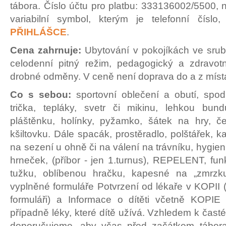
tábora. Číslo účtu pro platbu: 333136002/5500, 
variabilní symbol, kterým je telefonní číslo
PŘIHLÁŠCE
.
Cena zahrnuje:
Ubytování v pokojíkách ve srub
celodenní pitný režim, pedagogický a zdravot
drobné odměny. V ceně není doprava do a z míst
Co s sebou:
sportovní oblečení a obutí, spod
trička, tepláky, svetr či mikinu, lehkou bund
pláštěnku, holínky, pyžamko, šátek na hry, č
kšiltovku. Dále spacák, prostěradlo, polštářek, k
na sezení u ohně či na válení na trávníku, hygien
hrneček, (příbor - jen 1.turnus), REPELENT, fun
tužku, oblíbenou hračku, kapesné na „zmrzk
vyplněné formuláře Potvrzení od lékaře v KOPII 
formuláři) a Informace o dítěti včetně KOPIE k
případně léky, které dítě užívá. Vzhledem k čast
doporučujeme, aby včas před začátkem tábora 