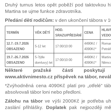
Druhý turnus letos opět poběží pod taktovkou hl
Martina se ujme funkce zdravotníka.
Předání dětí rodičům:
v den ukončení tábora v 1
HOD.
HLAV
TERMÍN
VĚK DĚTÍ
CENA
SRAZU/PŘEDÁNÍ
VEDO
12.7.-19.7.2026
4490Kč /
Roma
5-12 let
17:00/10:00
OBSAZENO
4090Kč*
Petrá
19.7.-26.7.2026
5-?(dle
4490Kč /
Martin
17:00/10:00
OBSAZENO
domluvy) let
4090Kč*
Němc
Některé pražské části poskytují
www.aktivnimesto.cz příspěvek na tábor, neváh
*Zvýhodněná cena 4090Kč platí pro „otřelé“ tábo
absolvovali tábor loni nebo předloni.
Zálohu na tábor
ve výši 2000Kč je potřeba uh
zaslání přihlášky.
Doplatek
pak nejpozději mě