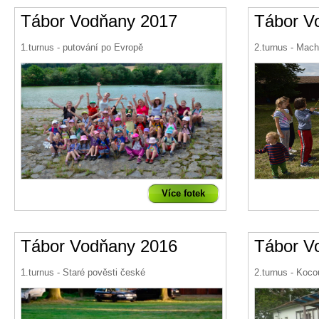
Tábor Vodňany 2017
Tábor V
1.turnus - putování po Evropě
2.turnus - Mac
Více fotek
Tábor Vodňany 2016
Tábor V
1.turnus - Staré pověsti české
2.turnus - Koco