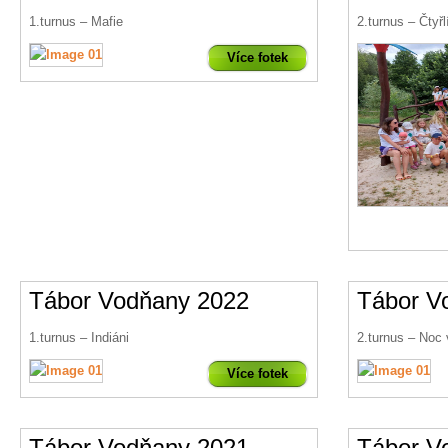
1.turnus – Mafie
2.turnus – Čtyřl
Více fotek
Tábor Vodňany 2022
Tábor V
1.turnus – Indiáni
2.turnus – Noc
Více fotek
Tábor Vodňany 2021
Tábor V