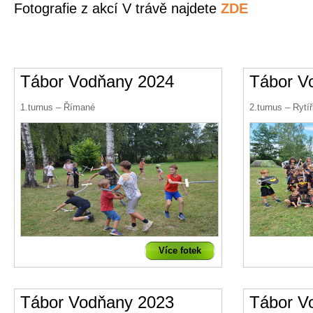
Fotografie z akcí V trávě najdete
ZDE
Tábor Vodňany 2024
Tábor V
1.turnus – Římané
2.turnus – Rytí
Více fotek
Tábor Vodňany 2023
Tábor V